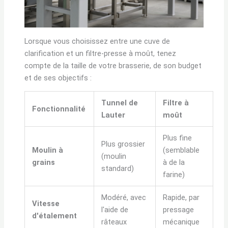
Lorsque vous choisissez entre une cuve de
clarification et un filtre-presse à moût, tenez
compte de la taille de votre brasserie, de son budget
et de ses objectifs :
Tunnel de
Filtre à
Fonctionnalité
Lauter
moût
Plus fine
Plus grossier
Moulin à
(semblable
(moulin
grains
à de la
standard)
farine)
Modéré, avec
Rapide, par
Vitesse
l'aide de
pressage
d'étalement
râteaux
mécanique