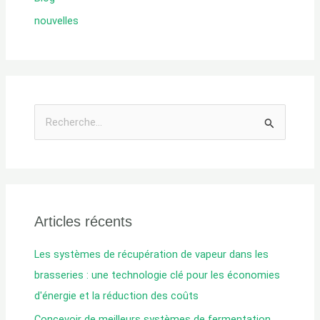
nouvelles
R
e
c
h
e
Articles récents
r
c
Les systèmes de récupération de vapeur dans les
h
brasseries : une technologie clé pour les économies
e
d'énergie et la réduction des coûts
d
Concevoir de meilleurs systèmes de fermentation