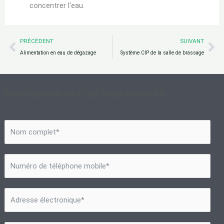
concentrer l'eau.
Prévenir
Su
PRÉCÉDENT
SUIVANT
Alimentation en eau de dégazage
Système CIP de la salle de brassage
Nous serions ravis de vous entendre.