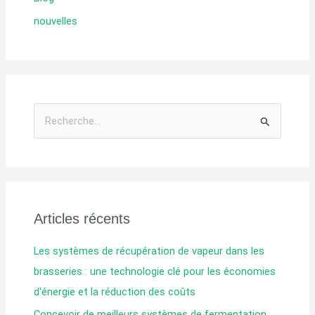
nouvelles
R
e
c
h
e
Articles récents
r
c
Les systèmes de récupération de vapeur dans les
h
brasseries : une technologie clé pour les économies
e
d'énergie et la réduction des coûts
d
Concevoir de meilleurs systèmes de fermentation