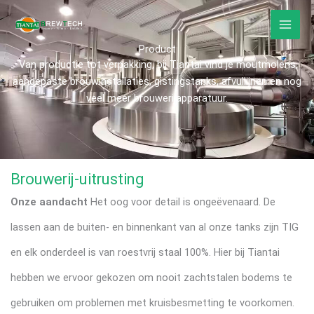
Overslaan
naar
inhoud
Product
Van productie tot verpakking, bij Tiantai vind je moutmolens,
aangepaste brouwinstallaties, gistingstanks, afvullijnen en nog
veel meer brouwerijapparatuur.
Brouwerij-uitrusting
Onze aandacht
Het oog voor detail is ongeëvenaard. De
lassen aan de buiten- en binnenkant van al onze tanks zijn TIG
en elk onderdeel is van roestvrij staal 100%. Hier bij Tiantai
hebben we ervoor gekozen om nooit zachtstalen bodems te
gebruiken om problemen met kruisbesmetting te voorkomen.