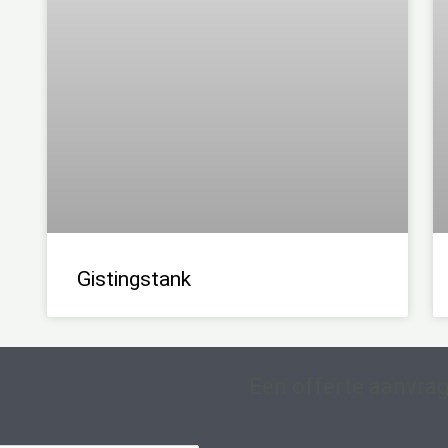
Gistingstank
Een offerte aanvra