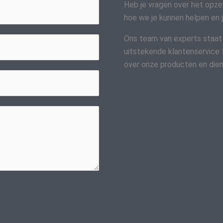
Heb je vragen over het opz
hoe we je kunnen helpen en j
Ons team van experts staat al
uitstekende klantenservice 
over onze producten en dien