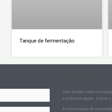
Tanque de fermentação
Obter um orçament
Tem dúvidas sobre a criaçã
o podemos ajudar... e levar 
A nossa equipa de especialis