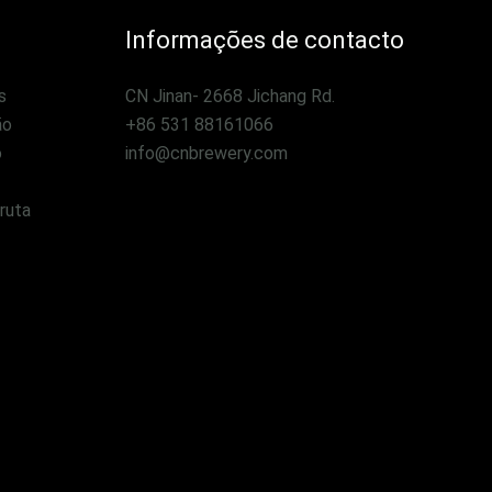
Informações de contacto
s
CN Jinan- 2668 Jichang Rd.
ão
+86 531 88161066
o
info@cnbrewery.com
ruta