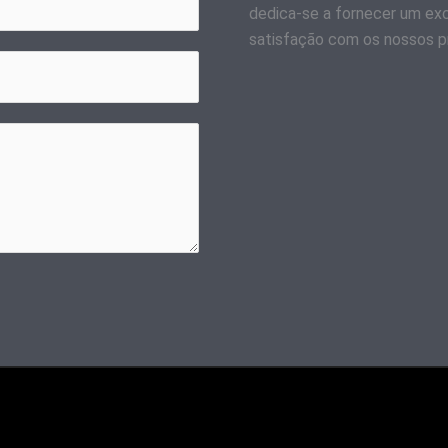
dedica-se a fornecer um exce
satisfação com os nossos p