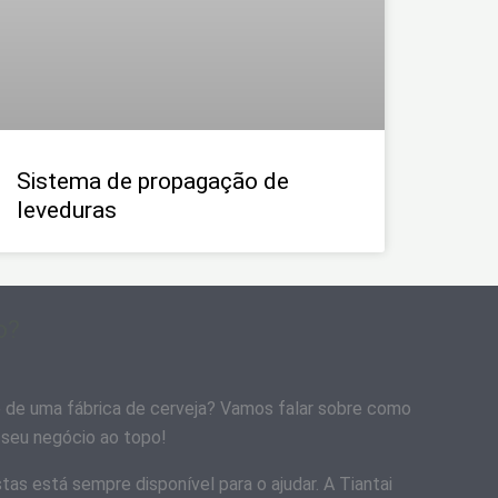
Sistema de propagação de
leveduras
o?
o de uma fábrica de cerveja? Vamos falar sobre como
o seu negócio ao topo!
tas está sempre disponível para o ajudar. A Tiantai