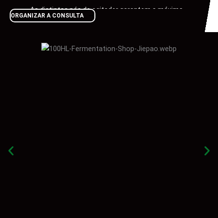
As distintas pás do agitador garantem a máxima
ORGANIZAR A CONSULTA
transferência de calor e uma distribuição uniforme da
temperatura, bem como uma mistura intensiva do
mosto
Anel de pulverização da água de pulverização no topo da
tina de filtração com um fluxo constante e uma lavagem
uniforme da água de pulverização
Motor de rotação montado na parte superior com
regulação de velocidade VFD
O dispositivo de recolha de lixo possui um controlo
automático de elevação.