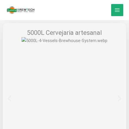
Saltar
para
o
conteúdo
5000L Cervejaria artesanal