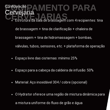
EQUIPAMENTO PARA
Configuração
Cervejaria
CERVEJARIAS
Estrutura da sala de brassagem com 4 recipientes: tina
de brassagem + tina de clarificação + chaleira de
brassagem + tina de hidromassagem + bombas,
válvulas, tubos, sensores, etc. + plataforma de operação
Espaço livre das cisternas: mínimo 25%
Espaço para a cabeça da caldeira de infusão: 50%
Material: Aço inoxidável 304 / cobre (opcional)
O Hydrator oferece uma região de mistura dinâmica para
a mistura uniforme do fluxo de grão e água