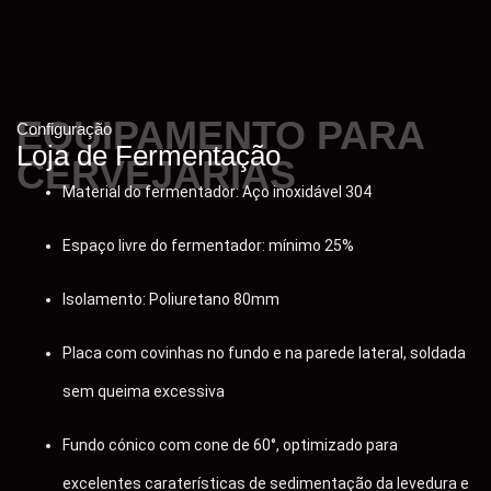
Mangueira lateral alargada para grãos usados com vidro
e calha para grãos
Fundo falso de arame em cunha com taxa de abertura ＞
EQUIPAMENTO PARA
Configuração
17%, evitando eficazmente que os grãos fiquem presos
Loja de Fermentação
CERVEJARIAS
ou obstruam os orifícios
Material do fermentador: Aço inoxidável 304
Equipado com fundo falso para enxaguamento após a
Espaço livre do fermentador: mínimo 25%
lavagem
Isolamento: Poliuretano 80mm
O tanque tampão mantém o equilíbrio para evitar o
Placa com covinhas no fundo e na parede lateral, soldada
colapso do leito de grãos
sem queima excessiva
Menos perdas térmicas através da adoção de uma
Fundo cónico com cone de 60°, optimizado para
combinação de camisa de vapor e calandria interna, e
excelentes caraterísticas de sedimentação da levedura e