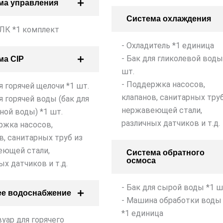
ма управления
Система охлаждения
ЛК *1 комплект
- Охладитель *1 единица
- Бак для гликолевой воды
ма CIP
шт.
- Поддержка насосов,
ля горячей щелочи *1 шт.
клапанов, санитарных труб
ля горячей воды (бак для
нержавеющей стали,
ной воды) *1 шт.
различных датчиков и т.д.
ржка насосов,
в, санитарных труб из
еющей стали,
Система обратного
осмоса
ых датчиков и т.д.
- Бак для сырой воды *1 ш
ее водоснабжение
- Машина обработки воды
*1 единица
вуар для горячего