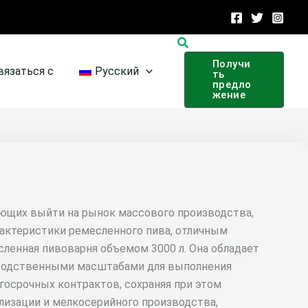
Поиск
Получи
вязаться с
Русский
ть
предло
жение
ющих выйти на рынок массового производства,
рактеристики ремесленного пива, отличным
ленная пивоварня объемом 3000 л. Она обладает
одственными масштабами для выполнения
госрочных контрактов, сохраняя при этом
изации и мелкосерийного производства,