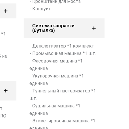
- Кронштейн для моста
- Кондуит
Система заправки
(бутылка)
 *1
- Депалетизатор *1 комплект
- Промывочная машина *1 шт.
 из
- Фасовочная машина *1
единица
- Укупорочная машина *1
единица
- Туннельный пастеризатор *1
шт.
- Сушильная машина *1
т.
единица
 RO
- Этикетировочная машина *1
единица