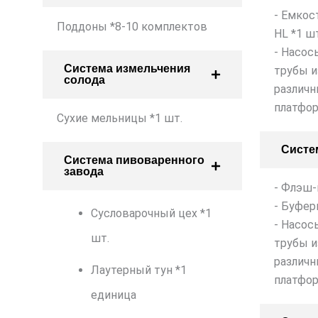
- Емкос
Поддоны *8-10 комплектов
HL *1 ш
- Насос
Система измельчения
трубы и
солода
различн
платфор
Сухие мельницы *1 шт.
Систе
Система пивоваренного
завода
- Флэш-
- Буфер
Сусловарочный цех *1
- Насос
шт.
трубы и
различн
Лаутерный тун *1
платфор
единица