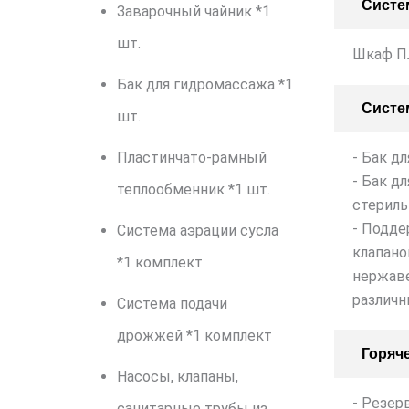
Систе
Заварочный чайник *1
шт.
Шкаф П
Бак для гидромассажа *1
Систе
шт.
Пластинчато-рамный
- Бак д
- Бак д
теплообменник *1 шт.
стериль
- Подде
Система аэрации сусла
клапано
*1 комплект
нержав
различн
Система подачи
дрожжей *1 комплект
Горяч
Насосы, клапаны,
- Резер
санитарные трубы из