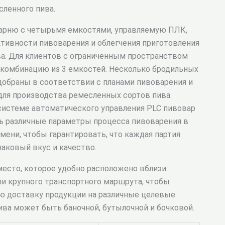
сленного пива.
арню с четырьмя емкостями, управляемую ПЛК,
ивности пивоварения и облегчения приготовления
ва. Для клиентов с ограниченным пространством
комбинацию из 3 емкостей. Несколько бродильных
добраны в соответствии с планами пивоварения и
 для производства ремесленных сортов пива.
системе автоматического управления PLC пивовар
ь различные параметры процесса пивоварения в
мени, чтобы гарантировать, что каждая партия
наковый вкус и качество.
есто, которое удобно расположено вблизи
ли крупного транспортного маршрута, чтобы
ю доставку продукции на различные целевые
ива может быть баночной, бутылочной и бочковой.