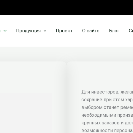
я
Продукция
Проект
О сайте
Блог
С
Для инвесторов, жела
сохранив при этом ха
выбором станет ремес
необходимыми произв
крупных заказов и дол
возможности персонал