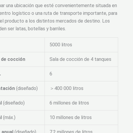
nar una ubicación que esté convenientemente situada en
entro logístico o una ruta de transporte importante, para
 del producto a los distintos mercados de destino. Los
 ser latas, botellas y barriles.
5000 litros
a de cocción
Sala de cocción de 4 tanques
.
6
ntación
(diseñado)
＞400 000 litros
l
(diseñado)
6 millones de litros
l
(máx.)
10 millones de litros
 anual
(diseñado)
7,2 millones de litros