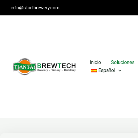
Ir
info@startbrewery.com
al
contenido
Inicio
Soluciones
Español