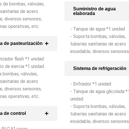
e de bombas, válvulas,
Suministro de agua
 sanitarias de acero
elaborada
le, diversos sensores,
mas operativas, etc.
- Tanque de agua *1 unidad
- Soporta bombas, válvulas,
a de pasteurización
tuberías sanitarias de acero
inoxidable, diversos sensores
rizador flash *1 unidad
to de inercia *1 unidad
Sistema de refrigeración
a bombas, válvulas,
 sanitarias de acero
- Enfriador *1 unidad
le, diversos sensores,
- Tanque de agua glicolada *
mas operativas, etc.
unidad
- Soporta bombas, válvulas,
a de control
tuberías sanitarias de acero
inoxidable, diversos sensores
o PLC *1 juego