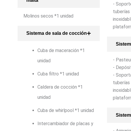
malta
- Soport
tuberías
Molinos secos *1 unidad
inoxidab
platafor
Sistema de sala de cocción
Sistem
Cuba de maceración *1
- Pasteu
unidad
- Depósi
Cuba filtro *1 unidad
- Soport
tuberías
Caldera de cocción *1
inoxidab
unidad
platafor
Cuba de whirlpool *1 unidad
Sistem
Intercambiador de placas y
- Armari