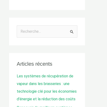
R
e
c
h
e
Articles récents
r
Les systèmes de récupération de
c
vapeur dans les brasseries : une
h
technologie clé pour les économies
e
d'énergie et la réduction des coûts
d