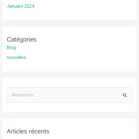
January 2024
Catégories
Blog
nouvelles
R
e
c
h
Articles récents
e