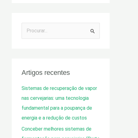
P
r
o
c
u
Artigos recentes
r
Sistemas de recuperação de vapor
a
nas cervejarias: uma tecnologia
r
fundamental para a poupança de
p
energia e a redução de custos
o
Conceber melhores sistemas de
r