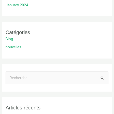
January 2024
Catégories
Blog
nouvelles
R
e
c
h
Articles récents
e