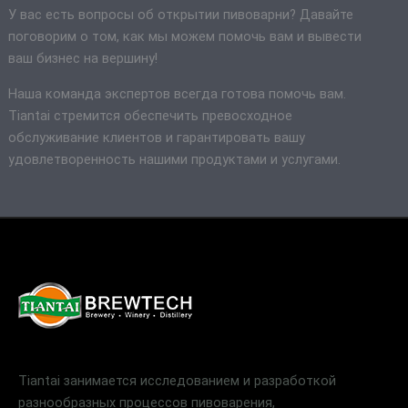
У вас есть вопросы об открытии пивоварни? Давайте
поговорим о том, как мы можем помочь вам и вывести
ваш бизнес на вершину!
Наша команда экспертов всегда готова помочь вам.
Tiantai стремится обеспечить превосходное
обслуживание клиентов и гарантировать вашу
удовлетворенность нашими продуктами и услугами.
Tiantai занимается исследованием и разработкой
разнообразных процессов пивоварения,