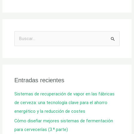
B
u
s
c
a
Entradas recientes
r
:
Sistemas de recuperación de vapor en las fábricas
de cerveza: una tecnología clave para el ahorro
energético y la reducción de costes
Cómo diseñar mejores sistemas de fermentación
para cervecerías (3.ª parte)