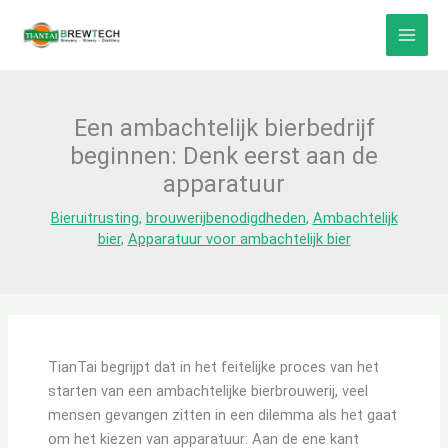
Overslaan
naar
inhoud
Een ambachtelijk bierbedrijf
beginnen: Denk eerst aan de
apparatuur
Bieruitrusting
,
brouwerijbenodigdheden
,
Ambachtelijk
bier
,
Apparatuur voor ambachtelijk bier
TianTai begrijpt dat in het feitelijke proces van het
starten van een ambachtelijke bierbrouwerij, veel
mensen gevangen zitten in een dilemma als het gaat
om het kiezen van apparatuur: Aan de ene kant