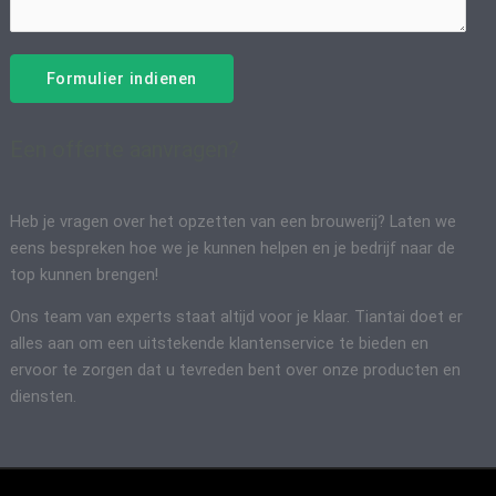
Formulier indienen
Een offerte aanvragen?
Heb je vragen over het opzetten van een brouwerij? Laten we
eens bespreken hoe we je kunnen helpen en je bedrijf naar de
top kunnen brengen!
Ons team van experts staat altijd voor je klaar. Tiantai doet er
alles aan om een uitstekende klantenservice te bieden en
ervoor te zorgen dat u tevreden bent over onze producten en
diensten.