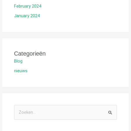
February 2024
January 2024
Categorieën
Blog
nieuws
Z
o
e