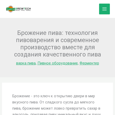
Перейти
к
содержанию
Брожение пива: технология
пивоварения и современное
производство вместе для
создания качественного пива
варка пива
,
Пивное оборудование
,
Ферментер
Брожение - это ключ к открытию двери в мир
вкусного пива. От сладкого сусла до мягкого
пива, брожение может ловко превратить сахар в
алкоголь, придавая пиву уникальный вкус и душу.