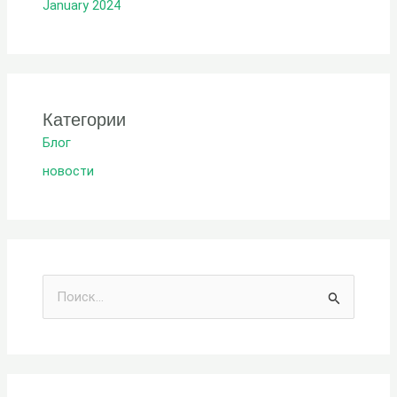
January 2024
Категории
Блог
новости
И
с
к
а