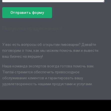
Отправить форму
Получить предложение?
У вас есть вопросы об открытии пивоварни? Давайте
поговорим о том, как мы можем помочь вам и вывести
ваш бизнес на вершину!
Наша команда экспертов всегда готова помочь вам.
Tiantai стремится обеспечить превосходное
обслуживание клиентов и гарантировать вашу
удовлетворенность нашими продуктами и услугами.