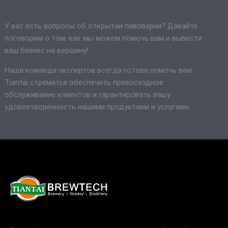
У вас есть вопросы об открытии пивоварни? Давайте
поговорим о том, как мы можем помочь вам и вывести
ваш бизнес на вершину!
Наша команда экспертов всегда готова помочь вам.
Tiantai стремится обеспечить превосходное
обслуживание клиентов и гарантировать вашу
удовлетворенность нашими продуктами и услугами.