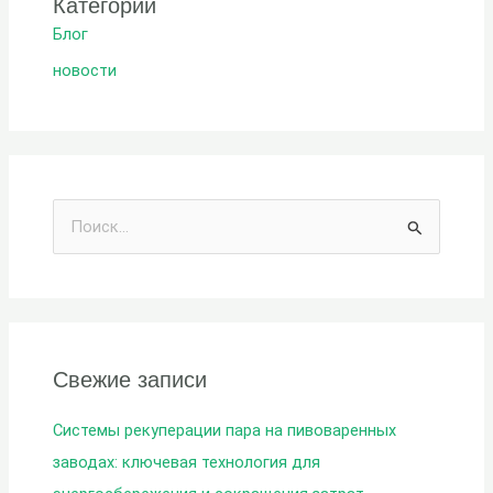
Категории
Блог
новости
И
с
к
а
т
Свежие записи
ь
:
Системы рекуперации пара на пивоваренных
заводах: ключевая технология для