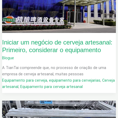
Iniciar um negócio de cerveja artesanal:
Primeiro, considerar o equipamento
Blogue
A TianTai compreende que, no processo de criação de uma
empresa de cerveja artesanal, muitas pessoas
Equipamento para cerveja
,
equipamento para cervejarias
,
Cerveja
artesanal
,
Equipamento para cerveja artesanal