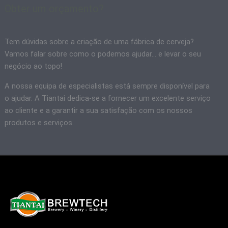
Obter um orçamento?
Tem dúvidas sobre a criação de uma fábrica de cerveja?
Vamos falar sobre como o podemos ajudar... e levar o seu
negócio ao topo!
A nossa equipa de especialistas está sempre disponível para
o ajudar. A Tiantai dedica-se a fornecer um excelente serviço
ao cliente e a garantir a sua satisfação com os nossos
produtos e serviços.