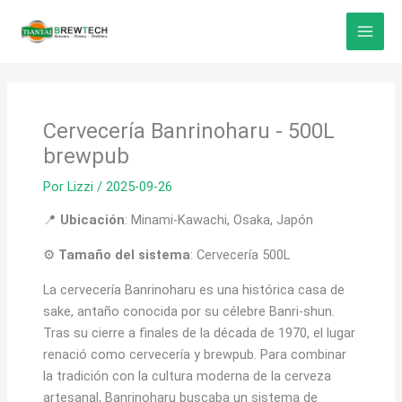
Ir
al
contenido
Cervecería Banrinoharu - 500L
brewpub
Por
Lizzi
/
2025-09-26
📍
Ubicación
: Minami-Kawachi, Osaka, Japón
⚙️
Tamaño del sistema
: Cervecería 500L
La cervecería Banrinoharu es una histórica casa de
sake, antaño conocida por su célebre Banri-shun.
Tras su cierre a finales de la década de 1970, el lugar
renació como cervecería y brewpub. Para combinar
la tradición con la cultura moderna de la cerveza
artesanal, Banrinoharu buscaba un sistema de